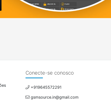
Conecte-se conosco
ões
+919645572291
gsmsource.in@gmail.com