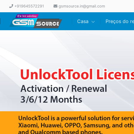
+919645572291
gsmsource.in@gmail.com
Casa
Preços do 